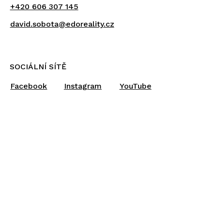
+420 606 307 145
david.sobota@edoreality.cz
SOCIÁLNÍ SÍTĚ
Facebook
Instagram
YouTube
ÚVOD
JAK PRACUJI
SLUŽBY
NABÍDKY
BLOG
KONTAKT