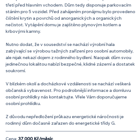
třetí před hlavním vchodem. Dům tedy disponuje parkovacím 
stáním pro 5 vozidel. Před zahájením pronájmu bylo provedeno 
čištění krytin a povrchů od anorganických a organických 
nečistot. Vytápění domu je zajištěno plynovým kotlem a 
krbovými kamny.
Nutno dodat, že v sousedství se nachází výrobní hala 
zabývající se výrobou tažných zařízení pro osobní automobily, 
ale nijak nekazí dojem z rodinného bydlení. Naopak dům svou 
jedinečnou lokalitou nabízí bezpečné, klidné zázemí a dostatek 
soukromí.
V blízkém okolí a docházkové vzdálenosti se nachází veškerá 
občanská vybavenost. Pro podrobnější informace a domluvu 
osobní prohlídky nás kontaktujte. Vřele Vám doporučujeme 
osobní prohlídku.
Z důvodu nepředložení průkazu energetické náročnosti je 
rodinný dům dočasně zařazen do energetické třídy G.
Cena: 
3​7​ ​0​0​0​ ​K​č​/​m​ě​s​í​c​