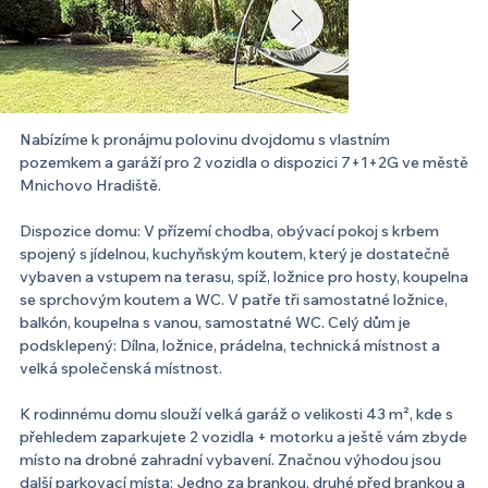
Nabízíme k pronájmu polovinu dvojdomu s vlastním 
pozemkem a garáží pro 2 vozidla o dispozici 7+1+2G ve městě 
Mnichovo Hradiště.
Dispozice domu: V přízemí chodba, obývací pokoj s krbem 
spojený s jídelnou, kuchyňským koutem, který je dostatečně 
vybaven a vstupem na terasu, spíž, ložnice pro hosty, koupelna 
se sprchovým koutem a WC. V patře tři samostatné ložnice, 
balkón, koupelna s vanou, samostatné WC. Celý dům je 
podsklepený: Dílna, ložnice, prádelna, technická místnost a 
velká společenská místnost.
K rodinnému domu slouží velká garáž o velikosti 43 m², kde s 
přehledem zaparkujete 2 vozidla + motorku a ještě vám zbyde 
místo na drobné zahradní vybavení. Značnou výhodou jsou 
další parkovací místa: Jedno za brankou, druhé před brankou a 